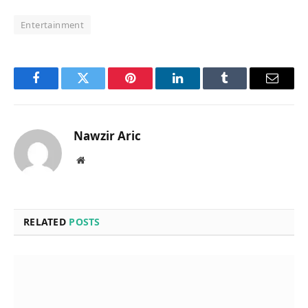
Entertainment
Facebook
Twitter
Pinterest
LinkedIn
Tumblr
Email
Nawzir Aric
Website
RELATED
POSTS