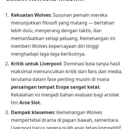
Kekuatan Wolves:
Susunan pemain mereka
menunjukkan filosofi yang matang — bertahan
lebih dulu, menyerang dengan taktis, dan
memanfaatkan setiap peluang. Kemenangan ini
memberi Wolves kepercayaan diri tinggi
menghadapi laga‑laga berikutnya.
Kritik untuk Liverpool:
Dominasi bola tanpa hasil
maksimal memunculkan kritik dari fans dan media,
terutama dalam fase penting musim di mana
persaingan tempat Eropa sangat ketat
.
Kekalahan ini menjadi bahan evaluasi bagi arsitek
tim
Arne Slot
.
Dampak klasemen:
Kemenangan Wolves
mempertebal drama di papan bawah, sementara
Liverpool harus segera pulih agar tetap kompetitif