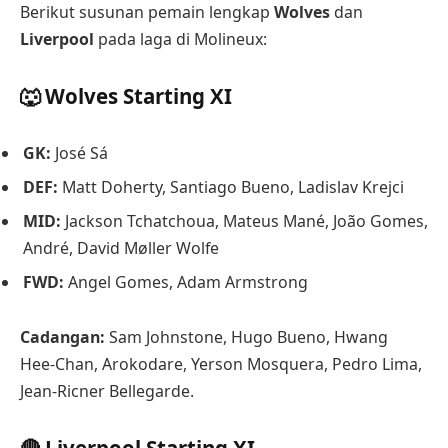
Berikut susunan pemain lengkap
Wolves
dan
Liverpool
pada laga di Molineux:
🐺 Wolves Starting XI
GK:
José Sá
DEF:
Matt Doherty, Santiago Bueno, Ladislav Krejci
MID:
Jackson Tchatchoua, Mateus Mané, João Gomes,
André, David Møller Wolfe
FWD:
Angel Gomes, Adam Armstrong
Cadangan:
Sam Johnstone, Hugo Bueno, Hwang
Hee‑Chan, Arokodare, Yerson Mosquera, Pedro Lima,
Jean‑Ricner Bellegarde.
🔴 Liverpool Starting XI