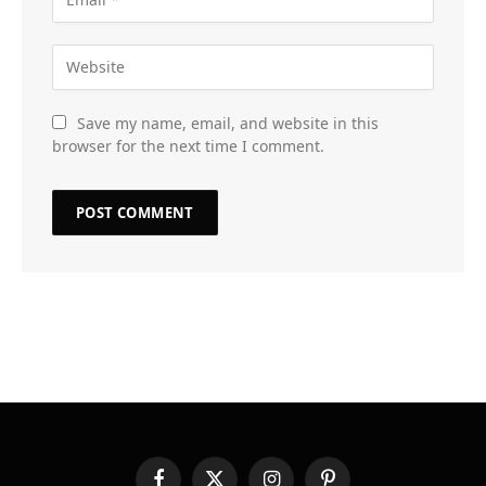
Save my name, email, and website in this
browser for the next time I comment.