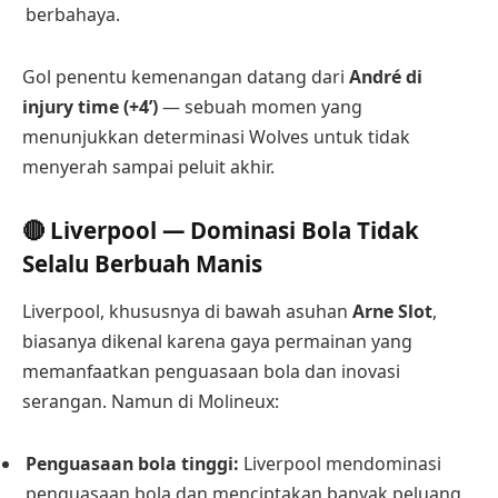
berbahaya.
Gol penentu kemenangan datang dari
André di
injury time (+4’)
— sebuah momen yang
menunjukkan determinasi Wolves untuk tidak
menyerah sampai peluit akhir.
🔴 Liverpool — Dominasi Bola Tidak
Selalu Berbuah Manis
Liverpool, khususnya di bawah asuhan
Arne Slot
,
biasanya dikenal karena gaya permainan yang
memanfaatkan penguasaan bola dan inovasi
serangan. Namun di Molineux:
Penguasaan bola tinggi:
Liverpool mendominasi
penguasaan bola dan menciptakan banyak peluang,