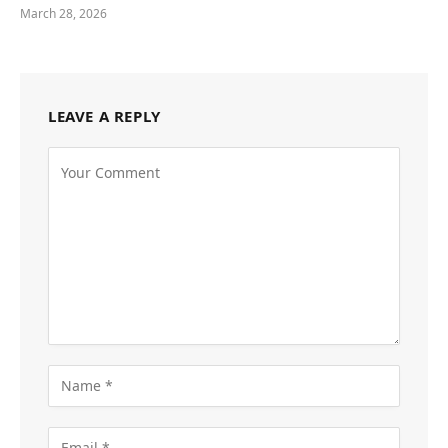
March 28, 2026
LEAVE A REPLY