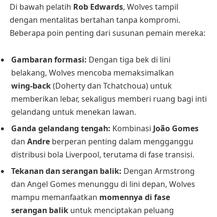
Di bawah pelatih
Rob Edwards
, Wolves tampil
dengan mentalitas bertahan tanpa kompromi.
Beberapa poin penting dari susunan pemain mereka:
Gambaran formasi:
Dengan tiga bek di lini
belakang, Wolves mencoba memaksimalkan
wing‑back
(Doherty dan Tchatchoua) untuk
memberikan lebar, sekaligus memberi ruang bagi inti
gelandang untuk menekan lawan.
Ganda gelandang tengah:
Kombinasi
João Gomes
dan
Andre
berperan penting dalam mengganggu
distribusi bola Liverpool, terutama di fase transisi.
Tekanan dan serangan balik:
Dengan Armstrong
dan Angel Gomes menunggu di lini depan, Wolves
mampu memanfaatkan
momennya di fase
serangan balik
untuk menciptakan peluang