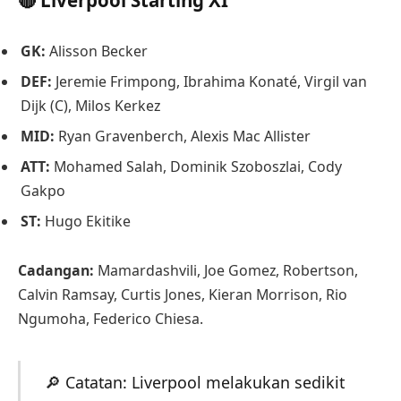
GK:
Alisson Becker
DEF:
Jeremie Frimpong, Ibrahima Konaté, Virgil van
Dijk (C), Milos Kerkez
MID:
Ryan Gravenberch, Alexis Mac Allister
ATT:
Mohamed Salah, Dominik Szoboszlai, Cody
Gakpo
ST:
Hugo Ekitike
Cadangan:
Mamardashvili, Joe Gomez, Robertson,
Calvin Ramsay, Curtis Jones, Kieran Morrison, Rio
Ngumoha, Federico Chiesa.
🔎 Catatan: Liverpool melakukan sedikit